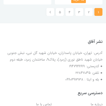
5
4
3
2
1
نشر آفاق
آدرس: تهران، خیابان پاسداران، خیابان شهید گل نبی، نبش جنوبی
خیابان شهید ناطق نوری (زمرد)، پلاک9، ساختمان زمرد، طبقه دوم
● کدپستی: ۱۹۴۷۹۴۶۶۶۱
● تلفن: ٢٢٨۴٧۰۳۵
● بله و ایتا : 09904913138
دسترسی سریع
درباره ما
تماس با ما