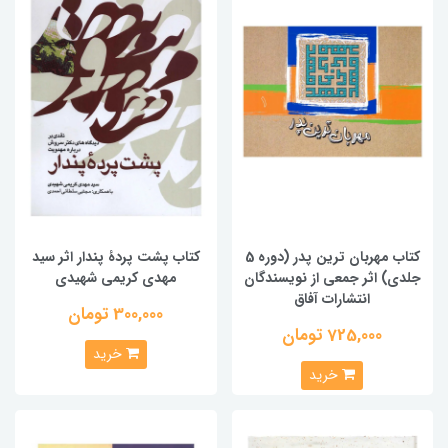
کتاب مهربان ترین پدر (دوره 5
کتاب پشت پردۀ پندار اثر سید
جلدی) اثر جمعي از نويسندگان
مهدی کریمی شهیدی
انتشارات آفاق
300,000 تومان
725,000 تومان
خرید
خرید