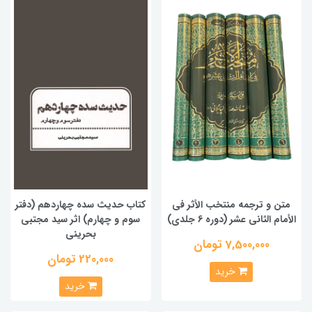
متن و ترجمه منتخب الأثر فی
کتاب حدیث سده چهاردهم (دفتر
الأمام الثانی عشر (دوره 6 جلدی)
سوم و چهارم) اثر سید مجتبی
بحرینی
7,500,000 تومان
220,000 تومان
خرید
خرید