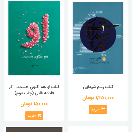
کتاب رسم شیدایی
کتاب او هم اکنون هست... اثر
فاطمه فانی (چاپ دوم)
1,450,000 تومان
150,000 تومان
خرید
خرید