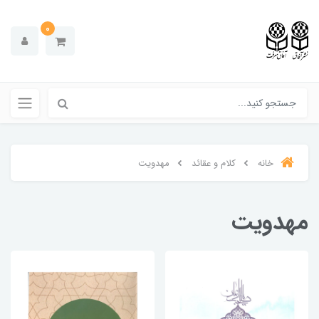
0
خانه
کلام و عقائد
مهدویت
مهدویت