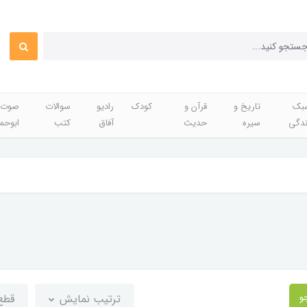
بک
تاریخ و
قرآن و
کودک
رادیو
سوالات
صوت 
ندگی
سیره
حدیث
آفاق
کتب
ابوحم
و
ترتیب نمایش
قطع