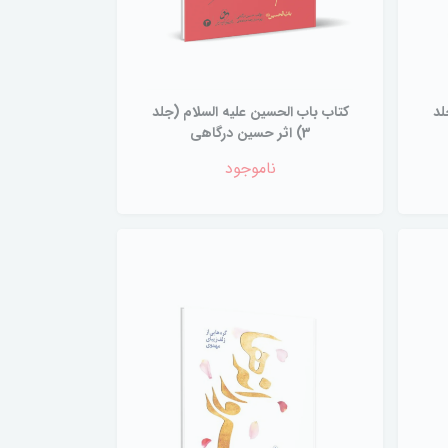
لد
کتاب باب الحسین علیه السلام (جلد
3) اثر حسین درگاهی
ناموجود