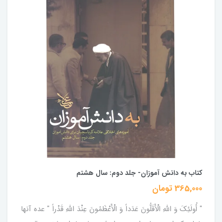
کتاب به دانش آموزان- جلد دوم: سال هشتم
365,000 تومان
" أُولَئِكَ وَ اللَّهِ الْأَقَلُّونَ عَدَداً وَ الْأَعْظَمُونَ عِنْدَ اللَّهِ قَدْراً " عده آنها