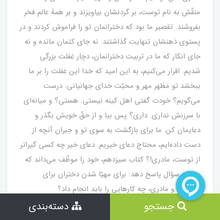
منقّش به نام توست، بر گردنشان بیاویزند و بر همۀ عالم فخر
بفروشند. تقصیر ما بود که دخترانمان تو را فراموش کردند و در
پستوی ذهنشان تنهایت گذاشتند. نه جای کتمان مانده و نه
جای انکار که ما در تربیت دخترانمان، دچار غفلت بزرگی
شدیم. اقرار می‌کنیم، به این امید که خدا این غفلت را بر ما
ببخشد.تو مَظهر مهر و محبّت خدای جهانیانی. درست
می‌گویم؟ خودت گفتی اهل کینه نیستی. هستی؟ و میانه‌ای
با سرزنش نداری. داری؟ پس بیا و از حقّ خویش بگذر و
دعایمان کن. ما برای بازگشت به سوی تو و جبران آنچه از
دست داده‌ایم، محتاج دعای خیریم. دعای خیر چه کسی گیراتر
از توست، مادری!؟ کتاب سیزدهم، خود را موظّف می‌‌داند که
به این سؤال پاسخ دهد: برای مهیّا شدن دختران برای
همسری و مادری، چه کارهایی را باید انجام داد؟
جستجو
دسته‌بندی
خرید