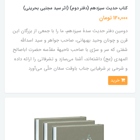
کتاب حدیث سیزدهم (دفتر دوم) (اثر سید مجتبی بحرینی)
120,000 تومان
دومین دفتر حدیث سدۀ سیزدهم، ما را با جمعی از بزرگان این
قرن و چونان وحید بهبهانی، صاحب جواهر و سید اسدالله
شفتی که سر و سرّی با صاحب ناحیهۀ مقدّسه حضرت اباصالح
المهدی (عج) داشته‌اند، آشنا می‌سازد و تشرفاتی را ارائه داده
و شرحی بر شرفیابی جناب باوقت سمّان حلّی می‌آورد
خرید