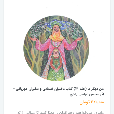
من دیگر ما (جلد 13) کتاب دختران آسمانی و سفیران مهربانی -
اثر محسن عباسی ولدی
420,000 تومان
مادری!‌ می‌خواهیم دخترانمان را مهیّا کنیم تا مدالی را که