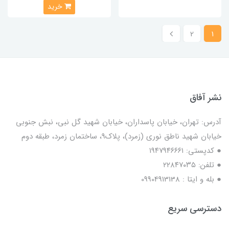
خرید
2
1
نشر آفاق
آدرس: تهران، خیابان پاسداران، خیابان شهید گل نبی، نبش جنوبی
خیابان شهید ناطق نوری (زمرد)، پلاک9، ساختمان زمرد، طبقه دوم
● کدپستی: ۱۹۴۷۹۴۶۶۶۱
● تلفن: ٢٢٨۴٧۰۳۵
● بله و ایتا : 09904913138
دسترسی سریع