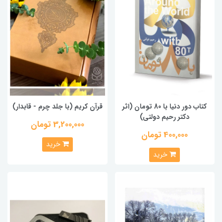
کتاب دور دنیا با 80 تومان (اثر
قرآن کریم (با جلد چرم - قابدار)
دکتر رحیم دولتی)
3,200,000 تومان
400,000 تومان
خرید
خرید