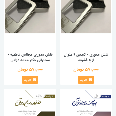
فلش مموری - تجمیع 9 عنوان
فلش مموری مجالس فاطمیه -
لوح فشرده
سخنرانی دکتر محمد دولتی
570,000 تومان
570,000 تومان
خرید
خرید