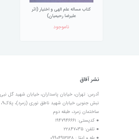
کتاب مساله علم الهی و اختیار (اثر
عليرضا رحيميان)
ناموجود
نشر آفاق
آدرس: تهران، خیابان پاسداران، خیابان شهید گل نبی،
نبش جنوبی خیابان شهید ناطق نوری (زمرد)، پلاک9،
ساختمان زمرد، طبقه دوم
● کدپستی: ۱۹۴۷۹۴۶۶۶۱
● تلفن: ٢٢٨۴٧۰۳۵
● بله و ایتا : 09904913138