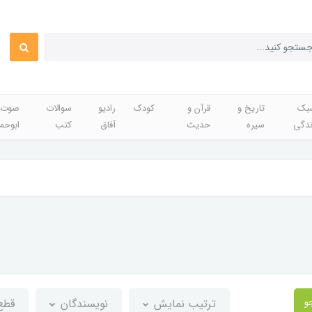
بک
تاریخ و
قرآن و
کودک
رادیو
سوالات
صوت 
ندگی
سیره
حدیث
آفاق
کتب
ابوحم
و
ترتیب نمایش
نویسندگان
قطع