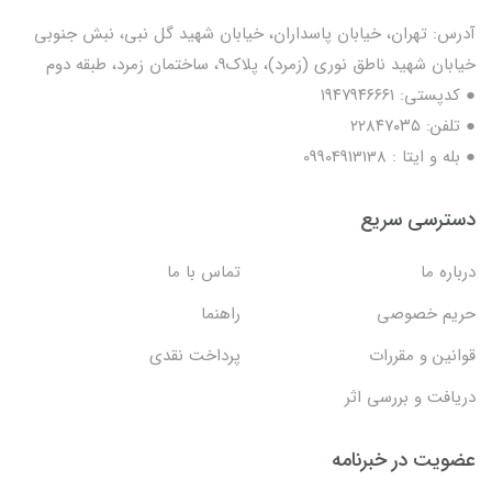
آدرس: تهران، خیابان پاسداران، خیابان شهید گل نبی، نبش جنوبی
خیابان شهید ناطق نوری (زمرد)، پلاک9، ساختمان زمرد، طبقه دوم
● کدپستی: ۱۹۴۷۹۴۶۶۶۱
● تلفن: ٢٢٨۴٧۰۳۵
● بله و ایتا : 09904913138
دسترسی سریع
درباره ما
تماس با ما
حریم خصوصی
راهنما
قوانین و مقررات
پرداخت نقدی
دریافت و بررسی اثر
عضویت در خبرنامه