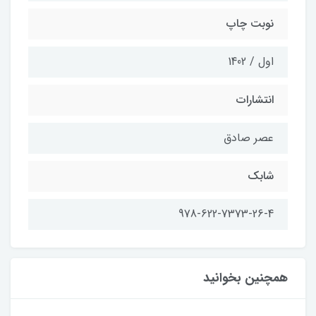
نوبت چاپ
اول / 1402
انتشارات
عصر صادق
شابك
978-622-7373-26-4
همچنین بخوانید