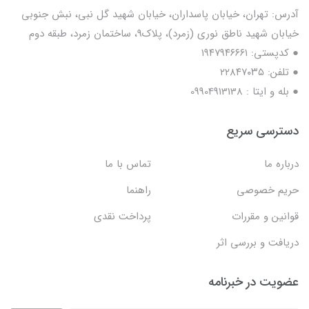
آدرس: تهران، خیابان پاسداران، خیابان شهید گل نبی، نبش جنوبی
خیابان شهید ناطق نوری (زمرد)، پلاک9، ساختمان زمرد، طبقه دوم
● کدپستی: ۱۹۴۷۹۴۶۶۶۱
● تلفن: ٢٢٨۴٧۰۳۵
● بله و ایتا : 09904913138
دسترسی سریع
درباره ما
تماس با ما
حریم خصوصی
راهنما
قوانین و مقررات
پرداخت نقدی
دریافت و بررسی اثر
عضویت در خبرنامه