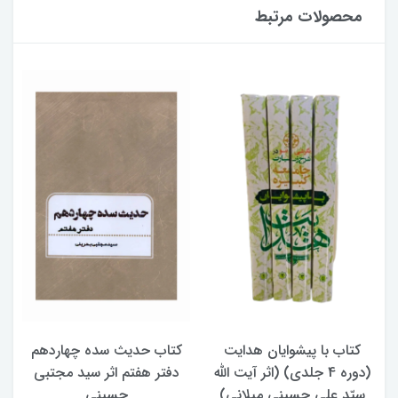
محصولات مرتبط
کتاب حدیث سده چهاردهم
کتاب آفاق الولایه فی فقه
له
دفتر هفتم اثر سید مجتبی
الامامه (2 جلدی)
)
حسینی