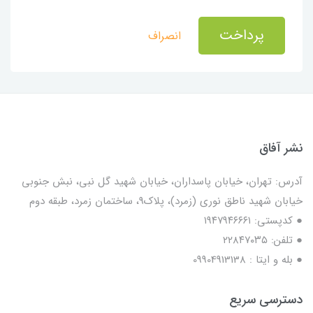
پرداخت
انصراف
نشر آفاق
آدرس: تهران، خیابان پاسداران، خیابان شهید گل نبی، نبش جنوبی
خیابان شهید ناطق نوری (زمرد)، پلاک9، ساختمان زمرد، طبقه دوم
● کدپستی: ۱۹۴۷۹۴۶۶۶۱
● تلفن: ٢٢٨۴٧۰۳۵
● بله و ایتا : 09904913138
دسترسی سریع