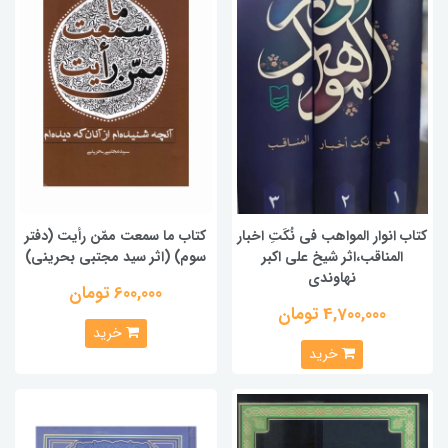
کتاب انوار المواهب فی نُکَتِ اخبار
کتاب ما سمعت ممّن رأیت (دفتر
المناقب،اثر شیخ علی اکبر
سوم) (اثر سید مجتبی بحرینی)
نهاوندی
600,000 تومان
4,700,000 تومان
خرید
خرید