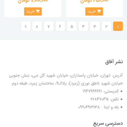
450,000 تومان
7,000,000 تومان
خرید
خرید
8
7
6
5
4
3
2
1
نشر آفاق
آدرس: تهران، خیابان پاسداران، خیابان شهید گل نبی، نبش جنوبی
خیابان شهید ناطق نوری (زمرد)، پلاک9، ساختمان زمرد، طبقه دوم
● کدپستی: ۱۹۴۷۹۴۶۶۶۱
● تلفن: ٢٢٨۴٧۰۳۵
● بله و ایتا : 09904913138
دسترسی سریع