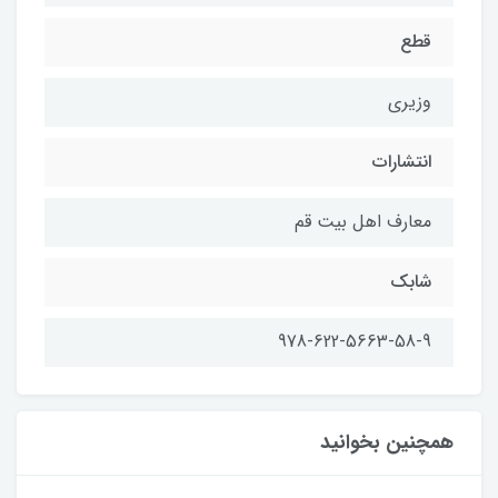
قطع
وزیری
انتشارات
معارف اهل بیت قم
شابك
978-622-5663-58-9
همچنین بخوانید