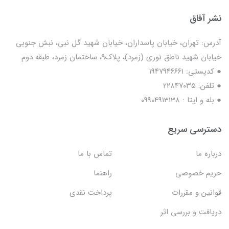
نشر آفاق
آدرس: تهران، خیابان پاسداران، خیابان شهید گل نبی، نبش جنوبی
خیابان شهید ناطق نوری (زمرد)، پلاک9، ساختمان زمرد، طبقه دوم
● کدپستی: ۱۹۴۷۹۴۶۶۶۱
● تلفن: ٢٢٨۴٧۰۳۵
● بله و ایتا : 09904913138
دسترسی سریع
درباره ما
تماس با ما
حریم خصوصی
راهنما
قوانین و مقررات
پرداخت نقدی
دریافت و بررسی اثر