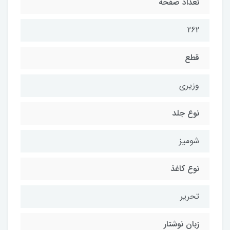
تعداد صفحه
262
قطع
وزیری
نوع جلد
شومیز
نوع کاغذ
تحریر
زبان نوشتار