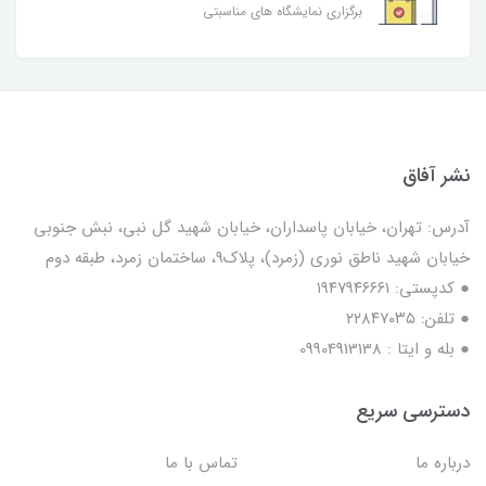
برگزاری نمایشگاه های مناسبتی
نشر آفاق
آدرس: تهران، خیابان پاسداران، خیابان شهید گل نبی، نبش جنوبی
خیابان شهید ناطق نوری (زمرد)، پلاک9، ساختمان زمرد، طبقه دوم
● کدپستی: ۱۹۴۷۹۴۶۶۶۱
● تلفن: ٢٢٨۴٧۰۳۵
● بله و ایتا : 09904913138
دسترسی سریع
درباره ما
تماس با ما