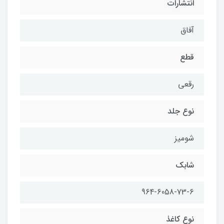
انتشارات
آفاق
قطع
رقعی
نوع جلد
شومیز
شابک
964-6058-73-6
نوع کاغذ