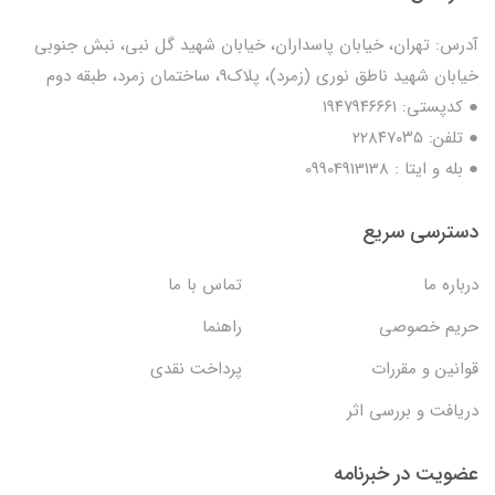
آدرس: تهران، خیابان پاسداران، خیابان شهید گل نبی، نبش جنوبی
خیابان شهید ناطق نوری (زمرد)، پلاک9، ساختمان زمرد، طبقه دوم
● کدپستی: ۱۹۴۷۹۴۶۶۶۱
● تلفن: ٢٢٨۴٧۰۳۵
● بله و ایتا : 09904913138
دسترسی سریع
درباره ما
تماس با ما
حریم خصوصی
راهنما
قوانین و مقررات
پرداخت نقدی
دریافت و بررسی اثر
عضویت در خبرنامه