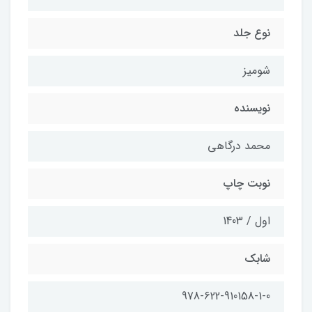
نوع جلد
شومیز
نویسنده
محمد درگاهی
نوبت چاپ
اول / 1403
شابك
978-622-910158-1-0