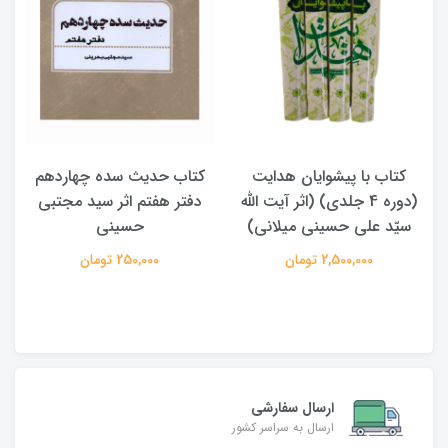
کتاب حدیث سده چهاردهم
کتاب آفاق الولایه فی فقه
دفتر هفتم اثر سید مجتبی
الامامه (2 جلدی)
حسینی
950,000 تومان
250,000 تومان
ارسال سفارشی
ارسال به سراسر کشور