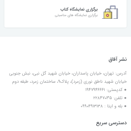
برگزاری نمایشگاه کتاب
برگزاری نمایشگاه های مناسبتی
نشر آفاق
آدرس: تهران، خیابان پاسداران، خیابان شهید گل نبی، نبش جنوبی
خیابان شهید ناطق نوری (زمرد)، پلاک9، ساختمان زمرد، طبقه دوم
● کدپستی: ۱۹۴۷۹۴۶۶۶۱
● تلفن: ٢٢٨۴٧۰۳۵
● بله و ایتا : 09904913138
دسترسی سریع