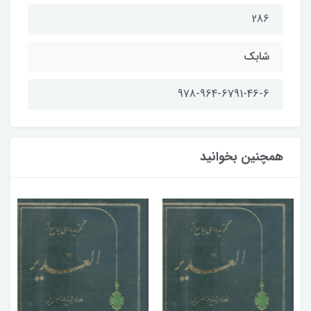
286
شابك
978-964-6791-46-6
همچنین بخوانید