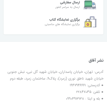
ارسال سفارشی
ارسال به سراسر کشور
برگزاری نمایشگاه کتاب
برگزاری نمایشگاه های مناسبتی
نشر آفاق
آدرس: تهران، خیابان پاسداران، خیابان شهید گل نبی، نبش جنوبی
خیابان شهید ناطق نوری (زمرد)، پلاک9، ساختمان زمرد، طبقه دوم
● کدپستی: ۱۹۴۷۹۴۶۶۶۱
● تلفن: ٢٢٨۴٧۰۳۵
● بله و ایتا : 09904913138