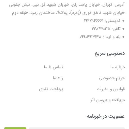
آدرس: تهران، خیابان پاسداران، خیابان شهید گل نبی، نبش جنوبی
خیابان شهید ناطق نوری (زمرد)، پلاک9، ساختمان زمرد، طبقه دوم
● کدپستی: ۱۹۴۷۹۴۶۶۶۱
● تلفن: ٢٢٨۴٧۰۳۵
● بله و ایتا : 09904913138
دسترسی سریع
درباره ما
تماس با ما
حریم خصوصی
راهنما
قوانین و مقررات
پرداخت نقدی
دریافت و بررسی اثر
عضویت در خبرنامه