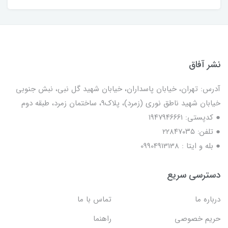
نشر آفاق
آدرس: تهران، خیابان پاسداران، خیابان شهید گل نبی، نبش جنوبی
خیابان شهید ناطق نوری (زمرد)، پلاک9، ساختمان زمرد، طبقه دوم
● کدپستی: ۱۹۴۷۹۴۶۶۶۱
● تلفن: ٢٢٨۴٧۰۳۵
● بله و ایتا : 09904913138
دسترسی سریع
درباره ما
تماس با ما
حریم خصوصی
راهنما