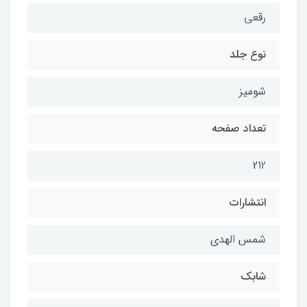
رقعی
نوع جلد
شومیز
تعداد صفحه
212
انتشارات
شمس الهدی
شابك