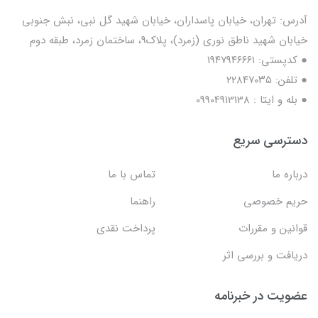
آدرس: تهران، خیابان پاسداران، خیابان شهید گل نبی، نبش جنوبی
خیابان شهید ناطق نوری (زمرد)، پلاک9، ساختمان زمرد، طبقه دوم
● کدپستی: ۱۹۴۷۹۴۶۶۶۱
● تلفن: ٢٢٨۴٧۰۳۵
● بله و ایتا : 09904913138
دسترسی سریع
درباره ما
تماس با ما
حریم خصوصی
راهنما
قوانین و مقررات
پرداخت نقدی
دریافت و بررسی اثر
عضویت در خبرنامه