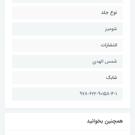
نوع جلد
شومیز
انتشارات
شمس الهدی
شابك
978-622-90158-4-1
همچنین بخوانید