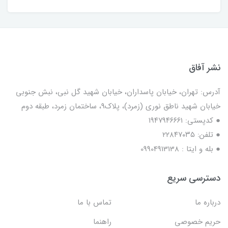
نشر آفاق
آدرس: تهران، خیابان پاسداران، خیابان شهید گل نبی، نبش جنوبی
خیابان شهید ناطق نوری (زمرد)، پلاک9، ساختمان زمرد، طبقه دوم
● کدپستی: ۱۹۴۷۹۴۶۶۶۱
● تلفن: ٢٢٨۴٧۰۳۵
● بله و ایتا : 09904913138
دسترسی سریع
درباره ما
تماس با ما
حریم خصوصی
راهنما