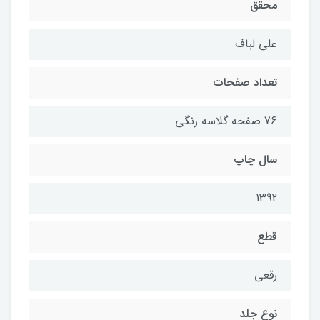
محقق
علي لباف
تعداد صفحات
76 صفحه گلاسه رنگي
سال چاپ
1392
قطع
رقعي
نوع جلد