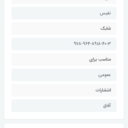
نفيس
شابك
978-964-8918-40-3
مناسب براي
عمومي
انتشارات
آفاق