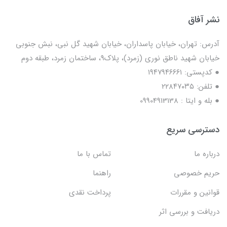
نشر آفاق
آدرس: تهران، خیابان پاسداران، خیابان شهید گل نبی، نبش جنوبی
خیابان شهید ناطق نوری (زمرد)، پلاک9، ساختمان زمرد، طبقه دوم
● کدپستی: ۱۹۴۷۹۴۶۶۶۱
● تلفن: ٢٢٨۴٧۰۳۵
● بله و ایتا : 09904913138
دسترسی سریع
درباره ما
تماس با ما
حریم خصوصی
راهنما
قوانین و مقررات
پرداخت نقدی
دریافت و بررسی اثر