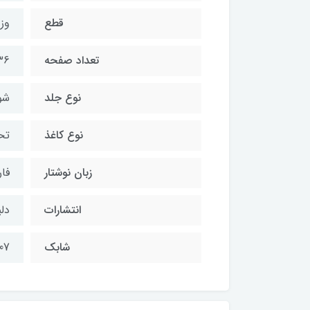
قطع
وز
تعداد صفحه
36
نوع جلد
شو
نوع کاغذ
تح
زبان نوشتار
فا
انتشارات
دلی
شابک
07