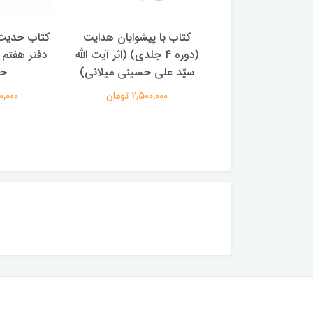
دیث ظهر عاشورا -
کتاب با پیشوایان هدایت
کتاب حدیث
 مجتبی بحرینی
(دوره 4 جلدی) (اثر آیت الله
دفتر هفتم 
سیّد علی حسینی میلانی)
حس
375,000 تومان
2,500,000 تومان
250,000 