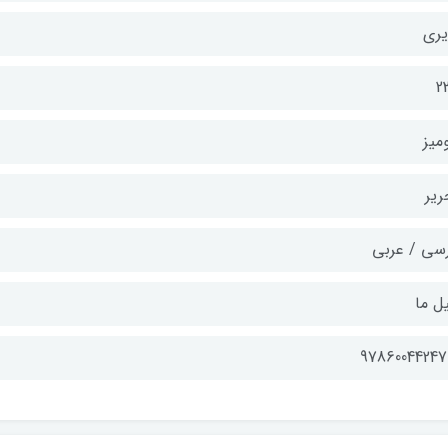
یری
2
میز
ریر
رسی / عربی
ل ما
97860044247