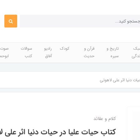
بک
تاریخ و
قرآن و
کودک
رادیو
سوالات
صوت 
ندگی
سیره
حدیث
آفاق
کتب
ابوحم
یات دنیا اثر علی لاهوتی
کلام و عقائد
کتاب حیات علیا در حیات دنیا اثر علی ل