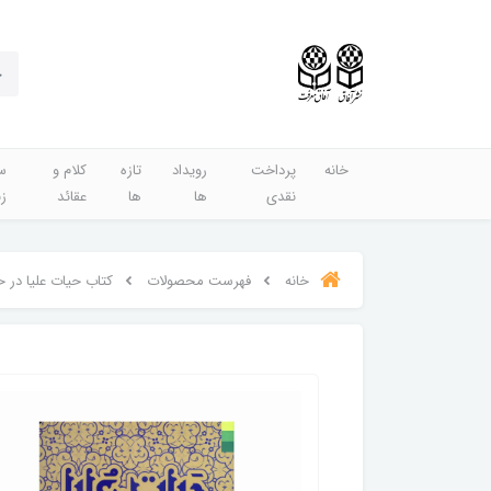
خانه
پرداخت
رویداد
تازه
کلام و
س
نقدی
ها
ها
عقائد
ز
خانه
فهرست محصولات
کتاب حیات علیا در ح