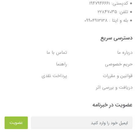
● کدپستی: ۱۹۴۷۹۴۶۶۶۱
● تلفن: ٢٢٨۴٧۰۳۵
● بله و ایتا : 09904913138
دسترسی سریع
درباره ما
تماس با ما
حریم خصوصی
راهنما
قوانین و مقررات
پرداخت نقدی
دریافت و بررسی اثر
عضویت در خبرنامه
عضویت