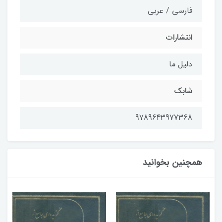
فارسی / عربی
انتشارات
دلیل ما
شابک
9789643977368
همچنین بخوانید