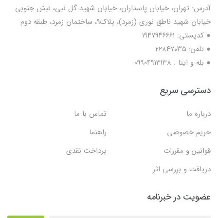
آدرس: تهران، خیابان پاسداران، خیابان شهید گل نبی، نبش جنوبی
خیابان شهید ناطق نوری (زمرد)، پلاک9، ساختمان زمرد، طبقه دوم
● کدپستی: ۱۹۴۷۹۴۶۶۶۱
● تلفن: ٢٢٨۴٧۰۳۵
● بله و ایتا : 09904913138
دسترسی سریع
درباره ما
تماس با ما
حریم خصوصی
راهنما
قوانین و مقررات
پرداخت نقدی
دریافت و بررسی اثر
عضویت در خبرنامه