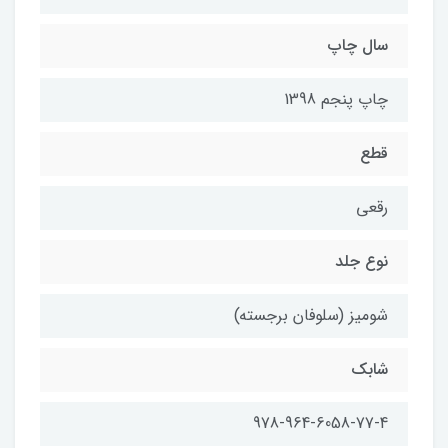
سال چاپ
چاپ پنجم 1398
قطع
رقعي
نوع جلد
شومیز (سلوفان برجسته)
شابك
978-964-6058-77-4