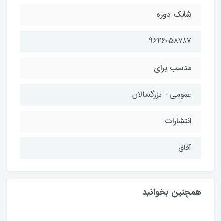
شابك دوره
9646058787
مناسب براي
عمومی - بزرگسالان
انتشارات
آفاق
همچنین بخوانید