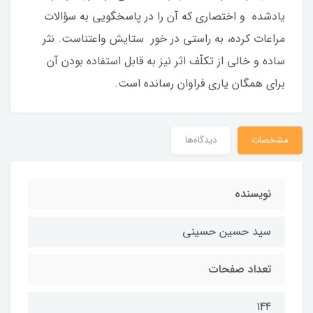
يادشده و اختصارى كه آن را در پاسخ‏گويى به سؤالات
مراعات كرده، به راستى در خور ستايش واعتناست. نثر
ساده و خالى از تكلّف اثر نيز به قابل استفاده بودن آن
براى همگان یارى فراوان رسانده است.
مشخصات
دیدگاه‌ها
نويسنده
سيد حسين حسيني
تعداد صفحات
144