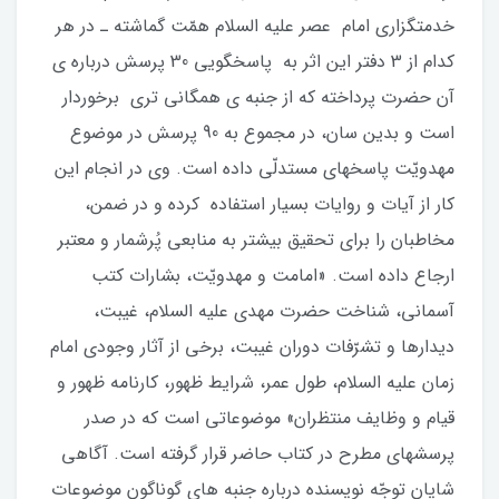
خدمت‏گزارى امام‏ عصر عليه‏ السلام همّت گماشته‏ ـ در هر
كدام از 3 دفتر اين اثر به پاسخ‏گويى 30 پرسش درباره‏ ى
آن‏ حضرت پرداخته كه از جنبه‏ ى همگانى‏ ترى برخوردار
است و بدين‏ سان، در مجموع به 90 پرسش در موضوع
مهدويّت پاسخ‏هاى مستدلّى داده است. وى در انجام اين
كار از آيات و روايات بسيار استفاده كرده و در ضمن،
مخاطبان را براى تحقيق بيشتر به منابعى پُرشمار و معتبر
ارجاع داده است. «امامت و مهدويّت، بشارات كتب
آسمانى، شناخت حضرت مهدى عليه‏ السلام، غيبت،
ديدارها و تشرّفات دوران غيبت، برخى از آثار وجودى امام
زمان عليه‏ السلام، طول عمر، شرايط ظهور، كارنامه‏ ظهور و
قيام و وظايف منتظران» موضوعاتى است كه در صدر
پرسش‏هاى مطرح در كتاب حاضر قرار گرفته است. آگاهى
شايان توجّه نويسنده درباره‏ جنبه‏ هاى گوناگون موضوعات