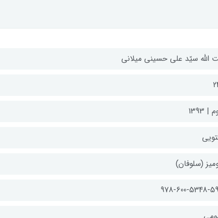
ت الله سیّد علی حسینی میلانی
2
| 1393
تویی
میز (سلوفان)
978-600-5348-59
ومی