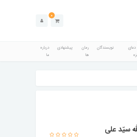
0
دعای
نویسندگان
رمان
پیشنهادی
درباره
زه
ها
ما
 سیّد علی