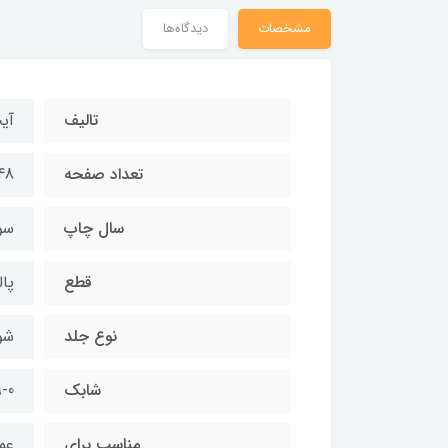
مشخصات
دیدگاه‌ها
تالیف
آی
تعداد صفحه
48
سال چاپ
سوم 
قطع
پال
نوع جلد
شو
شابک
-0
مناسب برای
عم