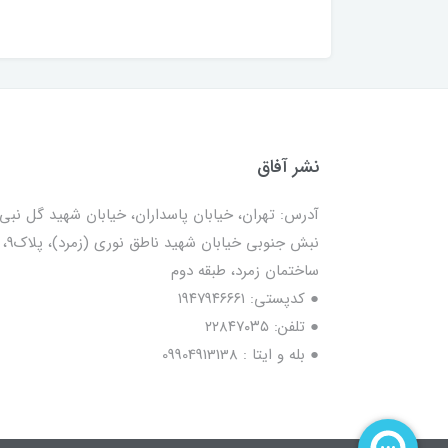
نشر آفاق
آدرس: تهران، خیابان پاسداران، خیابان شهید گل نبی،
نبش جنوبی خیابان شهید ناطق نوری (زمرد)، پلاک9،
ساختمان زمرد، طبقه دوم
● کدپستی: ۱۹۴۷۹۴۶۶۶۱
● تلفن: ٢٢٨۴٧۰۳۵
● بله و ایتا : 09904913138