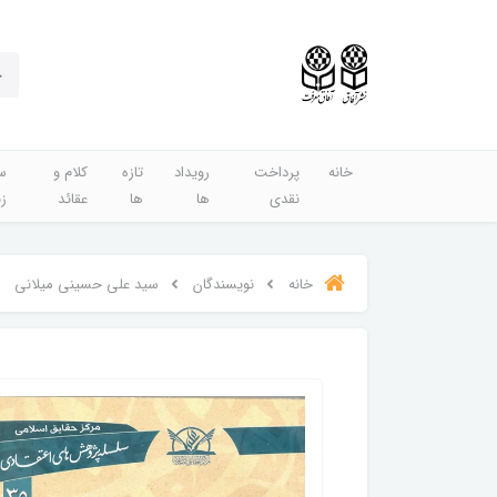
خانه
پرداخت
رویداد
تازه
کلام و
س
نقدی
ها
ها
عقائد
ز
خانه
نویسندگان
سید علی حسینی میلانی