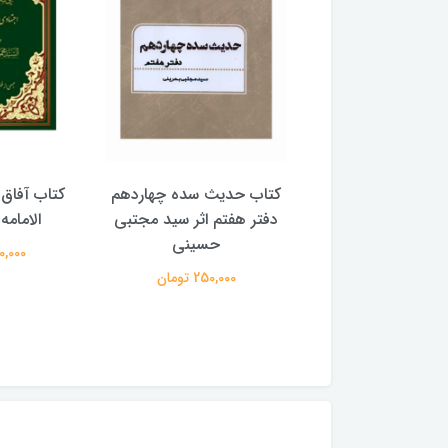
با پیشوایان هدایت
کتاب حدیث سده چهاردهم
کتاب آفاق 
(دوره 4 جلدی) (اثر آیت الله
دفتر هفتم اثر سید مجتبی
الامامه (2 جل
لی حسینی میلانی)
حسینی
950,000 
2,500,00 تومان
250,000 تومان