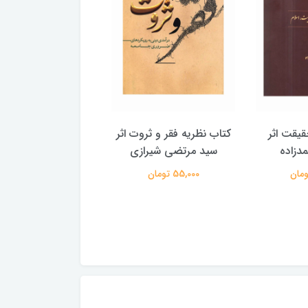
یقت اثر
کتاب نظریه فقر و ثروت اثر
کتاب شناخت یهودیت
دزاده
سید مرتضی شیرازی
محمدحسین طاه
55,000 تومان
150,000 تومان