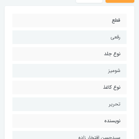
قطع
رقعی
نوع جلد
شومیز
نوع کاغذ
تحریر
نویسنده
سیدحسن افتخار زاده