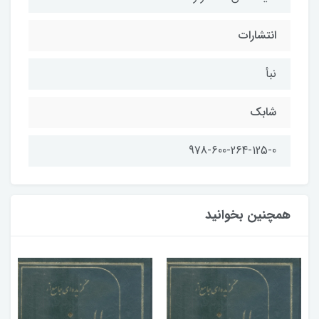
انتشارات
نبأ
شابک
978-600-264-125-0
همچنین بخوانید