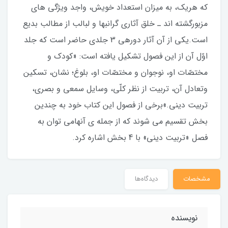
كه هريك، به ميزان استعداد خويش، واجد ويژگى‏ هاى
مزبورگشته‏ اند ـ خلق آثارى گران‏بها و لبالب از مطالب بديع
است.يكى از آن آثار دوره‏ى 3 جلدى حاضر است كه جلد
اوّل آن از اين فصول تشكيل يافته است: «كودك و
مختصّات او، نوجوان و مختصّات او، بلوغ؛ نشان، تسكين
وتعادل آن، تربيت از نظر كلّى، وسايل سمعى و بصرى،
تربيت دينى.»برخى از فصول اين كتاب خود به چندين
بخش تقسيم مى‏ شوند كه از جمله‏ ى آن‏هامى‏ توان به
فصل «تربيت دينى» با 4 بخش اشاره كرد.
مشخصات
دیدگاه‌ها
نويسنده