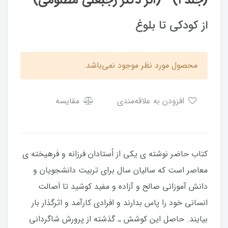
(جلد ۱) - (اثر دکتر رجبعلی مظلومی)
از کودکی تا بلوغ
محصول مورد نظر موجود نمی‌باشد.
افزودن به علاقه‌مندی
مقایسه
كتاب حاضر نوشته‏ ى يكى از اُستادان فرزانه و فرهيخته‏ ى
معاصر است كه ساليان سال براى تربيت دانش‏جويان و
دانش‏ آموزانى صالح و آزاده و مفيد كوشيد تا اَصالت
انسانى خود را پاس بدارند و افرادى كارآمد و اثرگذار بار
بيايند. حاصل اين كوشش‏ ـ گذشته از پرورش شاگردانى