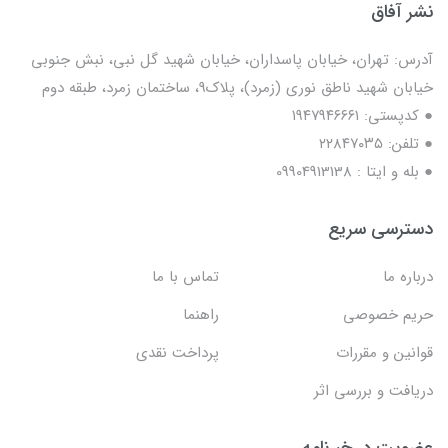
نشر آفاق
آدرس: تهران، خیابان پاسداران، خیابان شهید گل نبی، نبش جنوبی
خیابان شهید ناطق نوری (زمرد)، پلاک9، ساختمان زمرد، طبقه دوم
● کدپستی: ۱۹۴۷۹۴۶۶۶۱
● تلفن: ٢٢٨۴٧۰۳۵
● بله و ایتا : 09904913138
دسترسی سریع
درباره ما
تماس با ما
حریم خصوصی
راهنما
قوانین و مقررات
پرداخت نقدی
دریافت و بررسی اثر