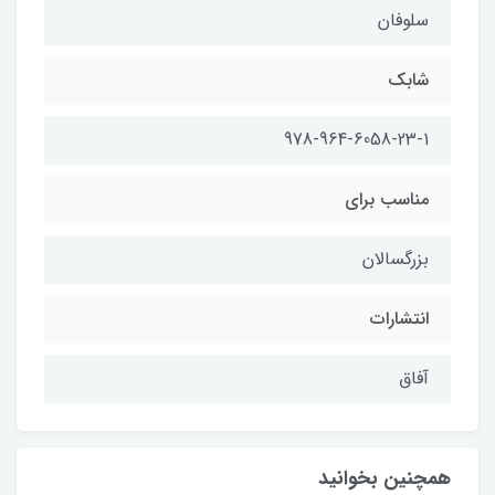
سلوفان
شابك
978-964-6058-23-1
مناسب براي
بزرگسالان
انتشارات
آفاق
همچنین بخوانید