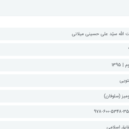
ت الله سیّد علی حسینی میلانی
| 1395
تویی
میز (سلوفان)
978-600-5348-35
ایق اسلامی