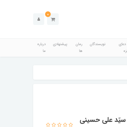
0
دعای
نویسندگان
رمان
پیشنهادی
درباره
زه
ها
ما
 سیّد علی حسینی