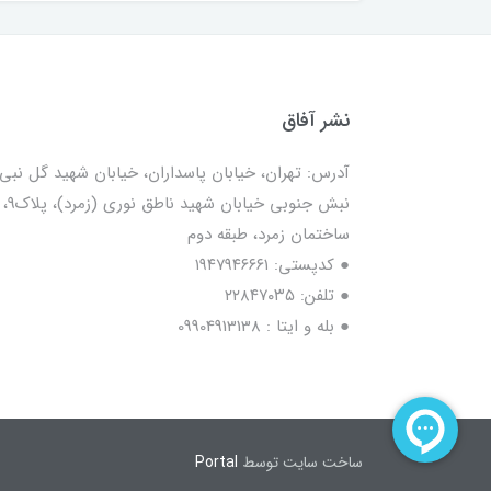
نشر آفاق
آدرس: تهران، خیابان پاسداران، خیابان شهید گل نبی،
نبش جنوبی خیابان شهید ناطق نوری (زمرد)، پلاک9،
ساختمان زمرد، طبقه دوم
● کدپستی: ۱۹۴۷۹۴۶۶۶۱
● تلفن: ٢٢٨۴٧۰۳۵
● بله و ایتا : 09904913138
ساخت سایت توسط
Portal