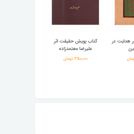
 نور هدایت در
کتاب پویش حقیقت اثر
کتاب نظریه فقر و ثر
ین
علیرضا معتمدزاده
سید مرتضی شیرا
350,000 تومان
55,000 تومان