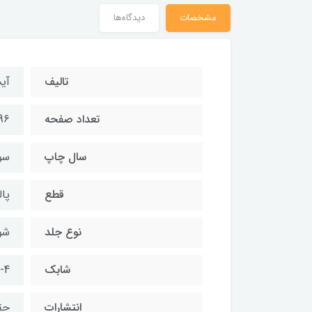
مشخصات
دیدگاه‌ها
تالیف
آی
تعداد صفحه
96
سال چاپ
سوم 
قطع
پال
نوع جلد
شو
شابک
-4
انتشارات
حق