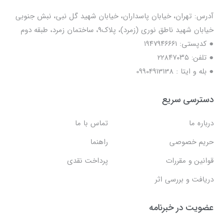
آدرس: تهران، خیابان پاسداران، خیابان شهید گل نبی، نبش جنوبی
خیابان شهید ناطق نوری (زمرد)، پلاک9، ساختمان زمرد، طبقه دوم
● کدپستی: ۱۹۴۷۹۴۶۶۶۱
● تلفن: ٢٢٨۴٧۰۳۵
● بله و ایتا : 09904913138
دسترسی سریع
درباره ما
تماس با ما
حریم خصوصی
راهنما
قوانین و مقررات
پرداخت نقدی
دریافت و بررسی اثر
عضویت در خبرنامه