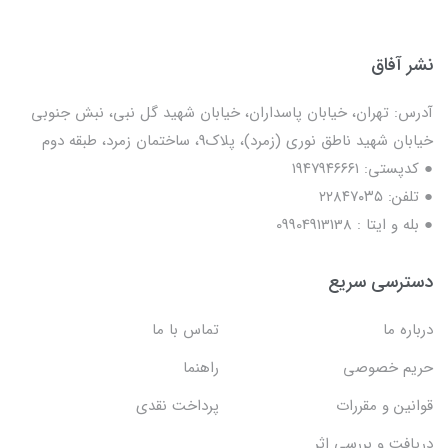
نشر آفاق
آدرس: تهران، خیابان پاسداران، خیابان شهید گل نبی، نبش جنوبی
خیابان شهید ناطق نوری (زمرد)، پلاک9، ساختمان زمرد، طبقه دوم
● کدپستی: ۱۹۴۷۹۴۶۶۶۱
● تلفن: ٢٢٨۴٧۰۳۵
● بله و ایتا : 09904913138
دسترسی سریع
درباره ما
تماس با ما
حریم خصوصی
راهنما
قوانین و مقررات
پرداخت نقدی
دریافت و بررسی اثر