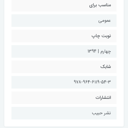
مناسب برای
عمومی
نوبت چاپ
چهارم | 1394
شابک
978-964-6119-54-3
انتشارات
نشر حبیب