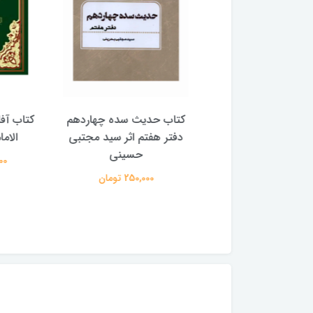
با پیشوایان هدایت
کتاب حدیث سده چهاردهم
کتاب آفاق 
(دوره 4 جلدی) (اثر آیت الله
دفتر هفتم اثر سید مجتبی
الامامه (2 جل
لی حسینی میلانی)
حسینی
950,000 
2,500,00 تومان
250,000 تومان