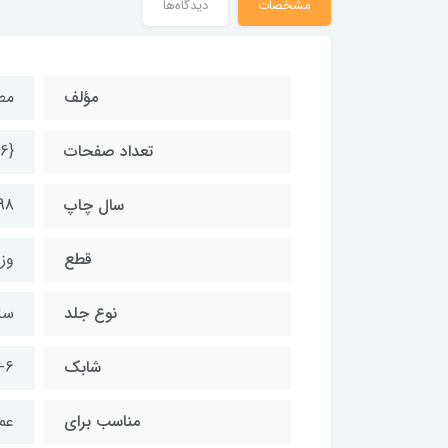
مشخصات
دیدگاه‌ها
مؤلف
مط
تعداد صفحات
{216}٬ 604
سال چاپ
1398 چ
قطع
وز
نوع جلد
سل
شابك
-6
مناسب براي
عم