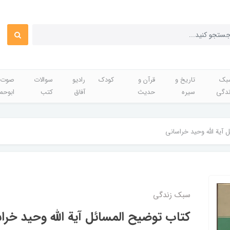
بک
تاریخ و
قرآن و
کودک
رادیو
سوالات
صوت 
ندگی
سیره
حدیث
آفاق
کتب
ابوحم
 آیة الله وحید خراسانی
سبک زندگی
کتاب توضیح المسائل آیة الله وحید خرا