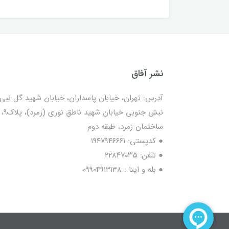
نشر آفاق
آدرس: تهران، خیابان پاسداران، خیابان شهید گل نبی،
نبش جنوبی خیابان شهید ناطق نوری (زمرد)، پلاک9،
ساختمان زمرد، طبقه دوم
● کدپستی: ۱۹۴۷۹۴۶۶۶۱
● تلفن: ٢٢٨۴٧۰۳۵
● بله و ایتا : 09904913138