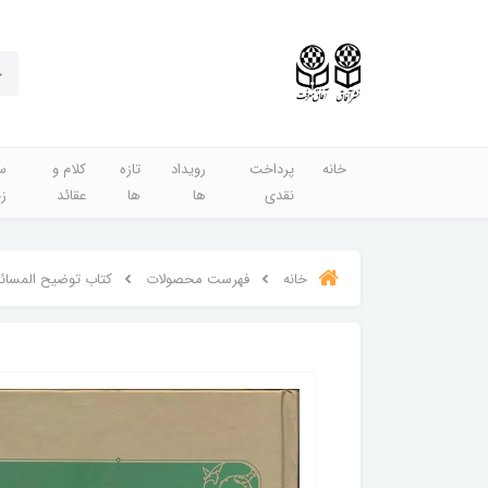
خانه
پرداخت
رویداد
تازه
کلام و
س
نقدی
ها
ها
عقائد
ز
خانه
فهرست محصولات
کتاب توضیح المسائل