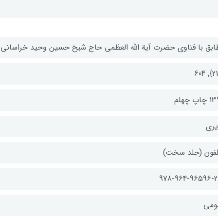
ابق با فتاوی حضرت آیة الله العظمی حاج شیخ حسین وحید خراسانی
اپ چهلم
یری
فون (جلد سخت)
978-964-96596-2
ومی