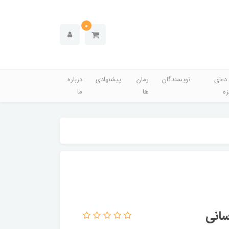
0
دعای
نویسندگان
رمان
پیشنهادی
درباره
زه
ها
ما
سانی