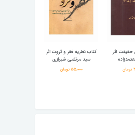
یقت اثر
کتاب نظریه فقر و ثروت اثر
کتاب شناخت یهودیت
دزاده
سید مرتضی شیرازی
محمدحسین طاه
55,000 تومان
150,000 تومان