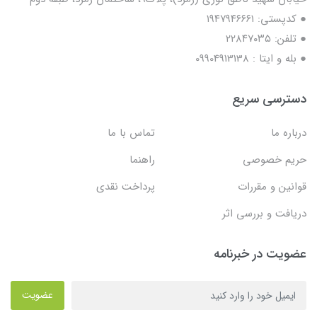
● کدپستی: ۱۹۴۷۹۴۶۶۶۱
● تلفن: ٢٢٨۴٧۰۳۵
● بله و ایتا : 09904913138
دسترسی سریع
درباره ما
تماس با ما
حریم خصوصی
راهنما
قوانین و مقررات
پرداخت نقدی
دریافت و بررسی اثر
عضویت در خبرنامه
عضویت