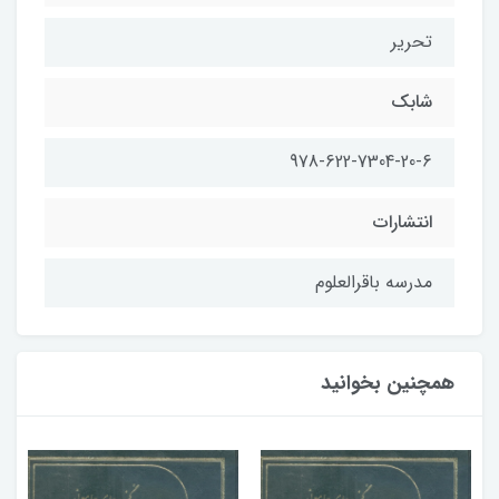
تحریر
شابك
978-622-7304-20-6
انتشارات
مدرسه باقرالعلوم
همچنین بخوانید