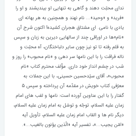
نداى محبّت دهند و گاهى به تنهايى او بينديشند و او را
«فريد» و «وحيد»... نام نهند و هم‏چنين به هر بهانه‏ اى
يادى با نامى. اى مشتاق هجران كشيده! اكنون شرح آن
«نام»ها در اوراقى چند از سال‏هايى ديرين به زبان و سپس
به قلم رفته تا تو نيز چون ساير دل‏باختگان، آه محبّت و
ناله‏ فراقت را با اين نام‏ها سر دهى و «نام محبوب» را روز و
شب در چشم‏ انداز خود دارى. مؤّلف محترم كتاب «نام
محبوب»، آقاى سيّدحسين حسينى، با اين جملات به
معرّفى كتاب خويش در مقدّمه‏ آن پرداخته و سپس 5
گفتار را با این عناوین آورده است: نام‏ها و لقب‏ هاى امام
زمان عليه‏ السلام، توجّه و توسّل به امام زمان عليه‏ السلام،
ديگر نام‏ ها و القاب امام زمان عليه‏ السلام، تأويل آيه‏
«امّن يجيب...»، تفسير آيه‏ «الّذين يؤنون بالغيب...».