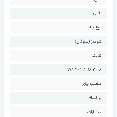
رقعي
نوع جلد
شومیز (سلوفان)
شابك
978-964-8918-32-8
مناسب براي
بزرگسالان
انتشارات