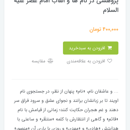
پژوهشي در نام ها و القاب امام عصر عليه
السلام
400,000
تومان
افزودن به سبدخرید
افزودن به علاقه‌مندی
مقایسه
... و عاشقان نام، «نام» پنهان از نظر، در جستجوى نام
اويند تا بر زبانشان برانند و نجواى عشق و سرود فراق سر
دهند و غم هجران حكايت كنند؛ زمانى از قيامش با نام
«قائم» و گاهى از انتظارش با كلمه‏ «منتظَر» و ساعتى با
هدايتش «هادى» و «مهدى» و روزى با يارى آن «منصور»