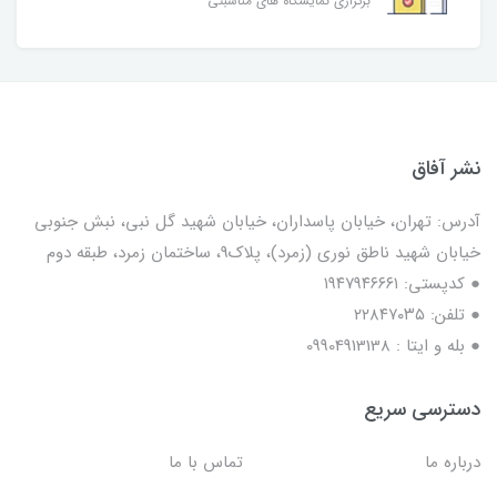
برگزاری نمایشگاه های مناسبتی
نشر آفاق
آدرس: تهران، خیابان پاسداران، خیابان شهید گل نبی، نبش جنوبی
خیابان شهید ناطق نوری (زمرد)، پلاک9، ساختمان زمرد، طبقه دوم
● کدپستی: ۱۹۴۷۹۴۶۶۶۱
● تلفن: ٢٢٨۴٧۰۳۵
● بله و ایتا : 09904913138
دسترسی سریع
درباره ما
تماس با ما