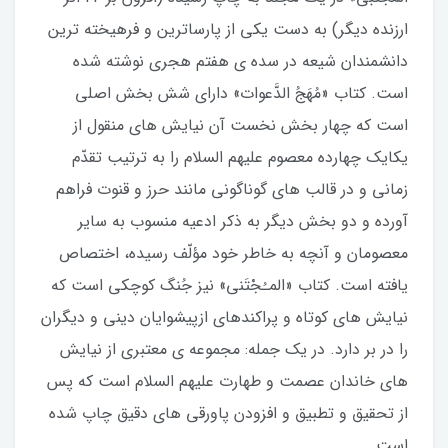
ارزنده‏ ديگر) به دست يكى از پارساترين و فرهيخته‏ ترين
دانشمندان شيعه در سده‏ ى هفتم هجرى نوشته شده
است. كتاب «مُهَجُ الدَّعوات» داراى شش بخش اصلى
است كه چهار بخش نخست آن نيايش‏ هاى منقول از
يكايك چهارده معصوم عليهم‏ السلام را به ترتيب تقدّم
زمانى و در قالب‏ هاى گوناگونى مانند حرز و قنوت فراهم
آورده و دو بخش ديگر به ذكر ادعيه‏ منسوب به ساير
معصومان و آن‏چه به خاطر خود مؤلّف رسيده، اختصاص
يافته است. كتاب «المـُجْتَنى» نيز جُنگ كوچكى است كه
نيايش‏ هاى كوتاه و پراكنده‏اى ازپيشوايان دينى و ديگران
را در بر دارد. در يک جمله: مجموعه‏ ى معتبرى از نيايش‏
هاى خاندان عصمت و طهارت عليهم‏ السلام است كه پس
از تحقيق و تطبيق و افزودن پاورقى‏ هاى دقيق چاپ شده
است.