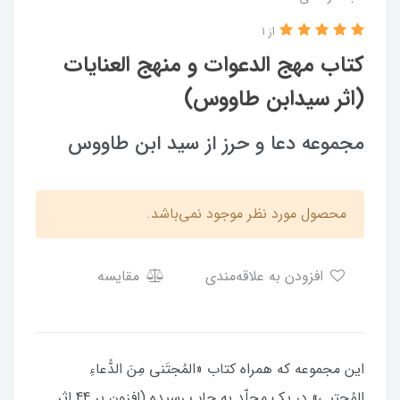
از 1
کتاب مهج الدعوات و منهج العنایات
(اثر سیدابن طاووس)
مجموعه دعا و حرز از سید ابن طاووس
محصول مورد نظر موجود نمی‌باشد.
افزودن به علاقه‌مندی
مقایسه
اين مجموعه كه هم‏راه كتاب «المُجتَنى مِنَ الدُّعاءِ
المُجتبى» در يك مجلّد به‏ چاپ رسيده (افزون بر 44 اثر