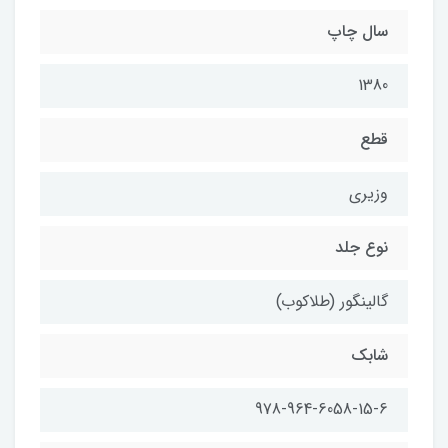
سال چاپ
1380
قطع
وزيري
نوع جلد
گالينگور (طلاكوب)
شابك
978-964-6058-15-6