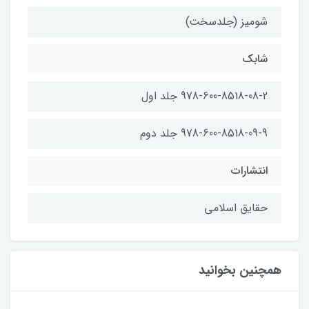
شومیز (جلدسخت)
شابک
978-600-8518-08-2 جلد اول
978-600-8518-09-9 جلد دوم
انتشارات
حقایق اسلامی
همچنین بخوانید