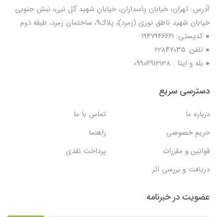
آدرس: تهران، خیابان پاسداران، خیابان شهید گل نبی، نبش جنوبی
خیابان شهید ناطق نوری (زمرد)، پلاک9، ساختمان زمرد، طبقه دوم
● کدپستی: ۱۹۴۷۹۴۶۶۶۱
● تلفن: ٢٢٨۴٧۰۳۵
● بله و ایتا : 09904913138
دسترسی سریع
درباره ما
تماس با ما
حریم خصوصی
راهنما
قوانین و مقررات
پرداخت نقدی
دریافت و بررسی اثر
عضویت در خبرنامه