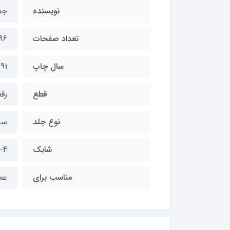
نويسنده
جم
تعداد صفحات
96
سال چاپ
91
قطع
رق
نوع جلد
سل
شابك
-4
مناسب براي
عم