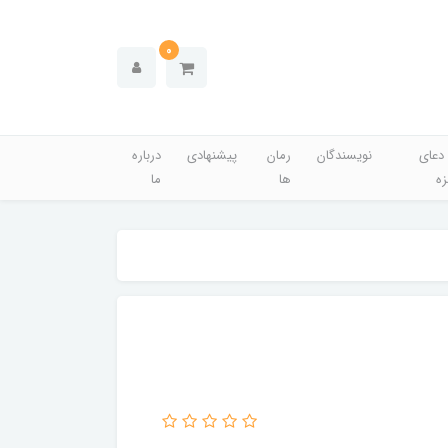
0
دعای
نویسندگان
رمان
پیشنهادی
درباره
زه
ها
ما