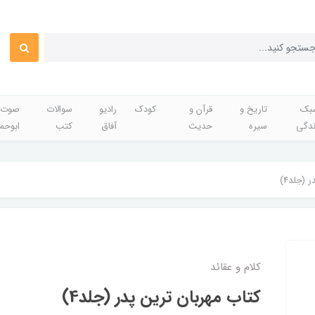
بک
تاریخ و
قرآن و
کودک
رادیو
سوالات
صوت 
ندگی
سیره
حدیث
آفاق
کتب
ابوحم
 (جلد4)
کلام و عقائد
کتاب مهربان ترين پدر (جلد4)