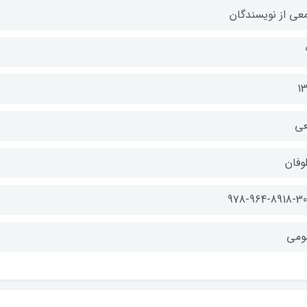
عي از نويسندگان
13
عي
وفان
978-964-8918-30
ومي