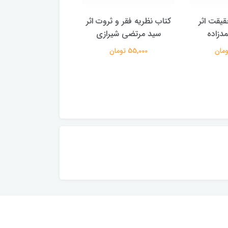
یقت اثر
کتاب نظریه فقر و ثروت اثر
کتاب شناخت یهودیت
دزاده
سید مرتضی شیرازی
محمدحسین طاه
55,000 تومان
150,000 تومان