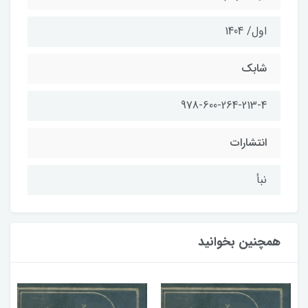
اول/ 1404
شابك
978-600-264-213-4
انتشارات
نبأ
همچنین بخوانید