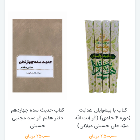
کتاب با پیشوایان هدایت
کتاب حدیث سده چهاردهم
(دوره 4 جلدی) (اثر آیت الله
دفتر هفتم اثر سید مجتبی
سیّد علی حسینی میلانی)
حسینی
2,500,000 تومان
250,000 تومان