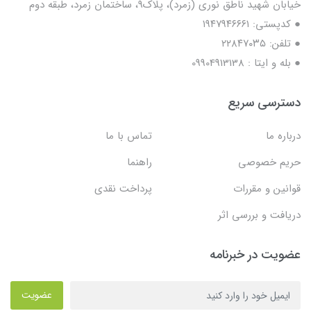
خیابان شهید ناطق نوری (زمرد)، پلاک9، ساختمان زمرد، طبقه دوم
● کدپستی: ۱۹۴۷۹۴۶۶۶۱
● تلفن: ٢٢٨۴٧۰۳۵
● بله و ایتا : 09904913138
دسترسی سریع
درباره ما
تماس با ما
حریم خصوصی
راهنما
قوانین و مقررات
پرداخت نقدی
دریافت و بررسی اثر
عضویت در خبرنامه
عضویت