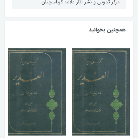
مركز تدوين و نشر آثار علامه كرباسچيان
همچنین بخوانید