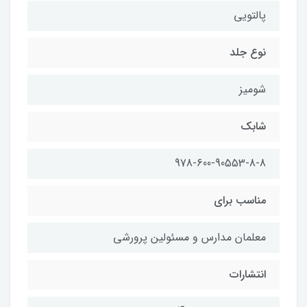
پالتويي
نوع جلد
شوميز
شابك
978-600-90553-8-8
مناسب براي
معلمان مدارس و مسئولين پرورشي
انتشارات