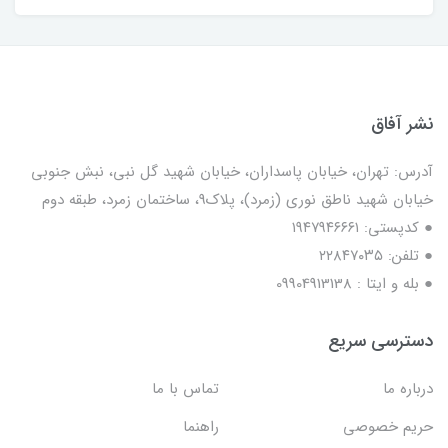
نشر آفاق
آدرس: تهران، خیابان پاسداران، خیابان شهید گل نبی، نبش جنوبی
خیابان شهید ناطق نوری (زمرد)، پلاک9، ساختمان زمرد، طبقه دوم
● کدپستی: ۱۹۴۷۹۴۶۶۶۱
● تلفن: ٢٢٨۴٧۰۳۵
● بله و ایتا : 09904913138
دسترسی سریع
درباره ما
تماس با ما
حریم خصوصی
راهنما