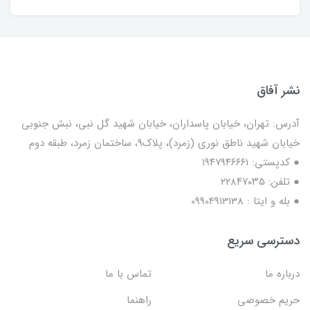
نشر آفاق
آدرس: تهران، خیابان پاسداران، خیابان شهید گل نبی، نبش جنوبی
خیابان شهید ناطق نوری (زمرد)، پلاک9، ساختمان زمرد، طبقه دوم
● کدپستی: ۱۹۴۷۹۴۶۶۶۱
● تلفن: ٢٢٨۴٧۰۳۵
● بله و ایتا : 09904913138
دسترسی سریع
درباره ما
تماس با ما
حریم خصوصی
راهنما