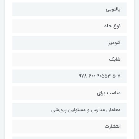
پالتويي
نوع جلد
شوميز
شابك
978-600-90553-5-7
مناسب براي
معلمان مدارس و مسئولين پرورشي
انتشارت