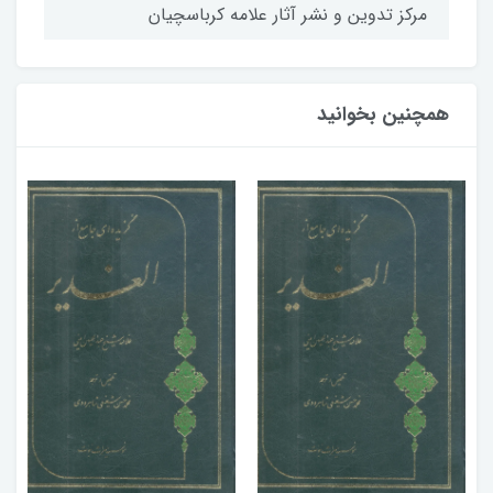
مركز تدوين و نشر آثار علامه كرباسچيان
همچنین بخوانید