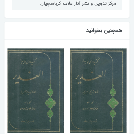
مركز تدوين و نشر آثار علامه كرباسچيان
همچنین بخوانید