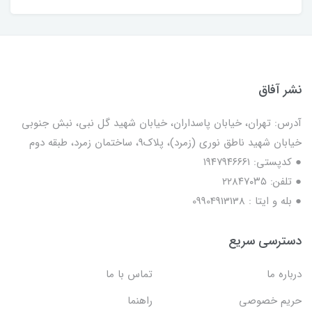
نشر آفاق
آدرس: تهران، خیابان پاسداران، خیابان شهید گل نبی، نبش جنوبی
خیابان شهید ناطق نوری (زمرد)، پلاک9، ساختمان زمرد، طبقه دوم
● کدپستی: ۱۹۴۷۹۴۶۶۶۱
● تلفن: ٢٢٨۴٧۰۳۵
● بله و ایتا : 09904913138
دسترسی سریع
درباره ما
تماس با ما
حریم خصوصی
راهنما