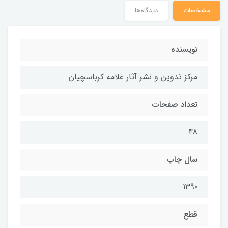
مشخصات
دیدگاه‌ها
نويسنده
مركز تدوين و نشر آثار علامه كرباسچيان
تعداد صفحات
48
سال چاپ
1390
قطع