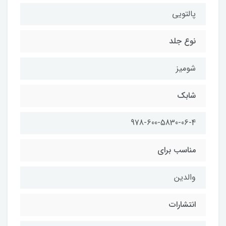
پالتويي
نوع جلد
شوميز
شابك
978-600-5830-06-4
مناسب براي
والدين
انتشارات