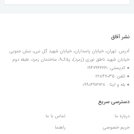
نشر آفاق
آدرس: تهران، خیابان پاسداران، خیابان شهید گل نبی، نبش جنوبی
خیابان شهید ناطق نوری (زمرد)، پلاک9، ساختمان زمرد، طبقه دوم
● کدپستی: ۱۹۴۷۹۴۶۶۶۱
● تلفن: ٢٢٨۴٧۰۳۵
● بله و ایتا : 09904913138
دسترسی سریع
درباره ما
تماس با ما
حریم خصوصی
راهنما