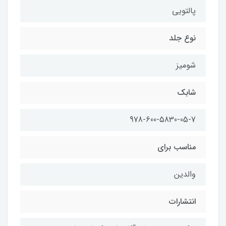
پالتويي
نوع جلد
شوميز
شابك
978-600-5830-05-7
مناسب براي
والدين
انتشارات