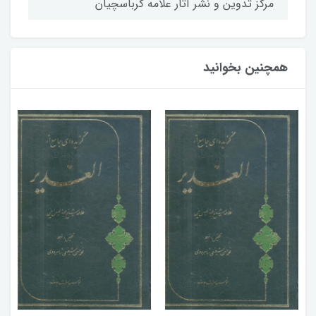
مركز تدوين و نشر آثار علامه كرباسچيان
همچنین بخوانید