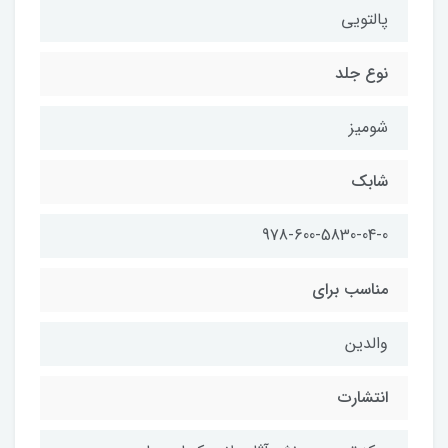
پالتويي
نوع جلد
شوميز
شابك
978-600-5830-04-0
مناسب براي
والدين
انتشارت