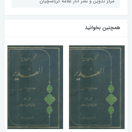
مركز تدوين و نشر آثار علامه كرباسچيان
همچنین بخوانید