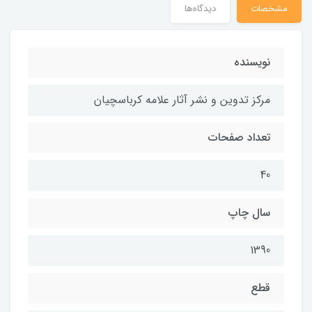
مشخصات
دیدگاه‌ها
نويسنده
مركز تدوين و نشر آثار علامه كرباسچيان
تعداد صفحات
40
سال چاپ
1390
قطع