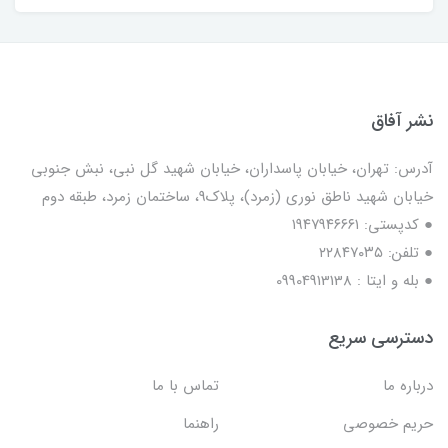
نشر آفاق
آدرس: تهران، خیابان پاسداران، خیابان شهید گل نبی، نبش جنوبی
خیابان شهید ناطق نوری (زمرد)، پلاک9، ساختمان زمرد، طبقه دوم
● کدپستی: ۱۹۴۷۹۴۶۶۶۱
● تلفن: ٢٢٨۴٧۰۳۵
● بله و ایتا : 09904913138
دسترسی سریع
درباره ما
تماس با ما
حریم خصوصی
راهنما