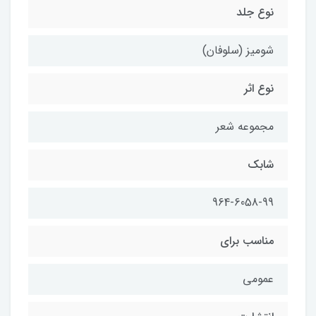
نوع جلد
شومیز (سلوفان)
نوع اثر
مجموعه شعر
شابك
964-6058-99
مناسب براي
عمومي