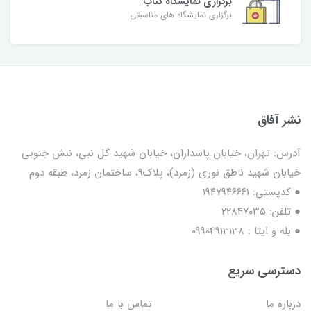
برگزاری نمایشگاه کتاب
برگزاری نمایشگاه های مناسبتی
نشر آفاق
آدرس: تهران، خیابان پاسداران، خیابان شهید گل نبی، نبش جنوبی
خیابان شهید ناطق نوری (زمرد)، پلاک9، ساختمان زمرد، طبقه دوم
● کدپستی: ۱۹۴۷۹۴۶۶۶۱
● تلفن: ٢٢٨۴٧۰۳۵
● بله و ایتا : 09904913138
دسترسی سریع
درباره ما
تماس با ما