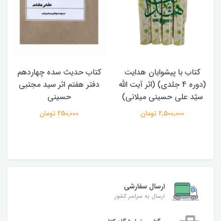
ایان هدایت
کتاب حدیث سده چهاردهم
کتاب آفاق الولایه
لدی) (اثر آیت الله
دفتر هفتم اثر سید مجتبی
الامامه (2 جلدی)
نی میلانی)
حسینی
950,000 تومان
ان
250,000 تومان
ارسال سفارشی
ارسال به سراسر کشور