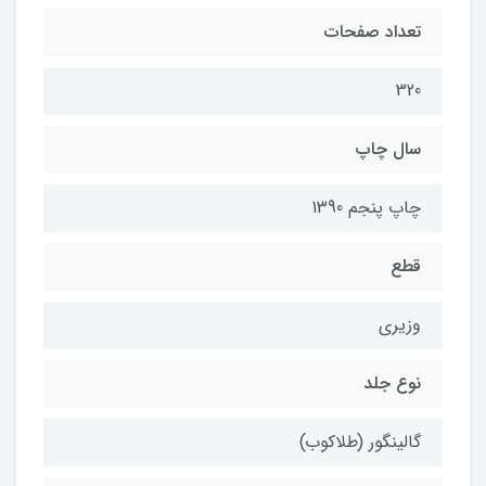
تعداد صفحات
320
سال چاپ
چاپ پنجم 1390
قطع
وزيري
نوع جلد
گالينگور (طلاكوب)