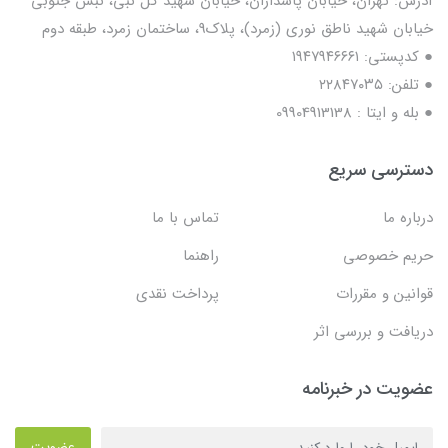
آدرس: تهران، خیابان پاسداران، خیابان شهید گل نبی، نبش جنوبی
خیابان شهید ناطق نوری (زمرد)، پلاک9، ساختمان زمرد، طبقه دوم
● کدپستی: ۱۹۴۷۹۴۶۶۶۱
● تلفن: ٢٢٨۴٧۰۳۵
● بله و ایتا : 09904913138
دسترسی سریع
درباره ما
تماس با ما
حریم خصوصی
راهنما
قوانین و مقررات
پرداخت نقدی
دریافت و بررسی اثر
عضویت در خبرنامه
عضویت