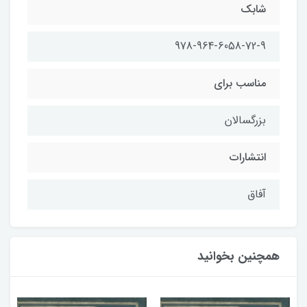
شابك
978-964-6058-72-9
مناسب براي
بزرگسالان
انتشارات
آفاق
همچنین بخوانید