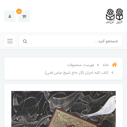
0
خانه
فهرست محصولات
کتاب کلبه احزان (اثر حاج شیخ عباس قمی)