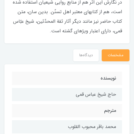
در نگارش اين اثر هم از منابع روايى شيعيان استفاده شده
است، هم از كتاب‏هاى معتبر اهل‏ تسنّن. بدين‏ سان، متن
كتاب حاضر نيز مانند ديگر آثار ثقة‏ المحدّثين، شيخ عبّاس
قمى، داراى اعتبار ويژه‏اى گشته است.
مشخصات
دیدگاه‌ها
نويسنده
حاج شيخ عباس قمي
مترجم
محمد باقر محبوب القلوب