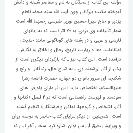
مؤلّف اين كتاب از محدّثان به‏ نام و معاصر شيعه و دانش‏
آموخته‏ مكتب بزرگانى چون آيت‏ اللّه‏ سيّد محمّدكاظم
يزدى و حاج ميرزا حسين نورى طبرسى رحمهما الله است.
شمار تأليفات وى نزدي; به 70 اثر است كه به زبان‏هاى
فارسى و عربى و در رشته‏ هاى گوناگونى مانند حديث،
اعتقادات، دعا و زيارت، تاريخ، رجال و اخلاق به نگارش
درآمده است. اين كتاب نيز ـ كه بازگردان ديگرى است از
يكى از آثار ارزشمند وى‏ ـ به شرح حال، زندگانى و رنج و
شكنج‏ه اى سرور بانوان دو جهان، حضرت فاطمه‏ زهرا
عليهاالسلام، اختصاص دارد. اين اثر داراى پاورقى‏ هاى
سودمند و فهرست راهنمايى است كه در 4 فصل «كتاب‏ها و
آثار، اشخاص و گروه‏ها، اماكن و فرشتگان» تنظيم گشته
است. هم‏چنين، از ديگر مزاياى كتابِ حاضر به ترجمه‏ روان
و ويرايش دقيق آن مى‏ توان اشاره كرد. سخن آخر اين كه