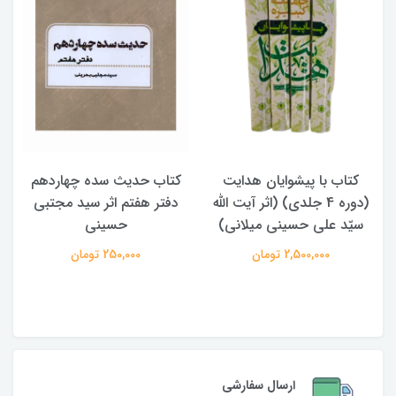
کتاب حدیث سده چهاردهم
کتاب آفاق الولایه فی فقه
دفتر هفتم اثر سید مجتبی
الامامه (2 جلدی)
حسینی
950,000 تومان
250,000 تومان
ارسال سفارشی