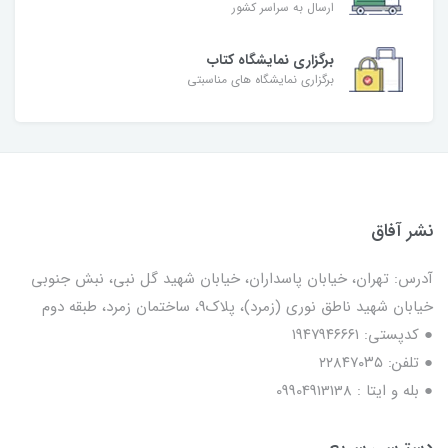
ارسال به سراسر کشور
برگزاری نمایشگاه کتاب
برگزاری نمایشگاه های مناسبتی
نشر آفاق
آدرس: تهران، خیابان پاسداران، خیابان شهید گل نبی، نبش جنوبی
خیابان شهید ناطق نوری (زمرد)، پلاک9، ساختمان زمرد، طبقه دوم
● کدپستی: ۱۹۴۷۹۴۶۶۶۱
● تلفن: ٢٢٨۴٧۰۳۵
● بله و ایتا : 09904913138
دسترسی سریع