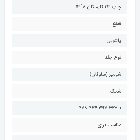
چاپ ۲۳ تابستان 1398
قطع
پالتویی
نوع جلد
شومیز (سلوفان)
شابك
978-964-397-323-0
مناسب براي