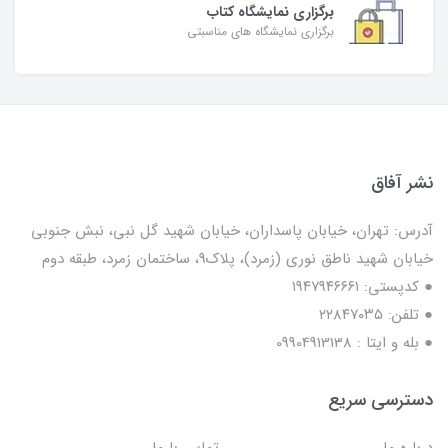
برگزاری نمایشگاه کتاب
برگزاری نمایشگاه های مناسبتی
نشر آفاق
آدرس: تهران، خیابان پاسداران، خیابان شهید گل نبی، نبش جنوبی
خیابان شهید ناطق نوری (زمرد)، پلاک9، ساختمان زمرد، طبقه دوم
● کدپستی: ۱۹۴۷۹۴۶۶۶۱
● تلفن: ٢٢٨۴٧۰۳۵
● بله و ایتا : 09904913138
دسترسی سریع