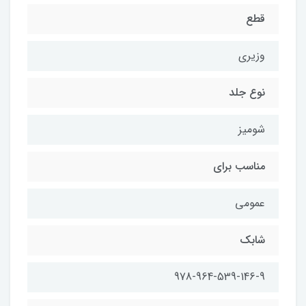
قطع
وزیری
نوع جلد
شومیز
مناسب برای
عمومی
شابک
978-964-539-146-9