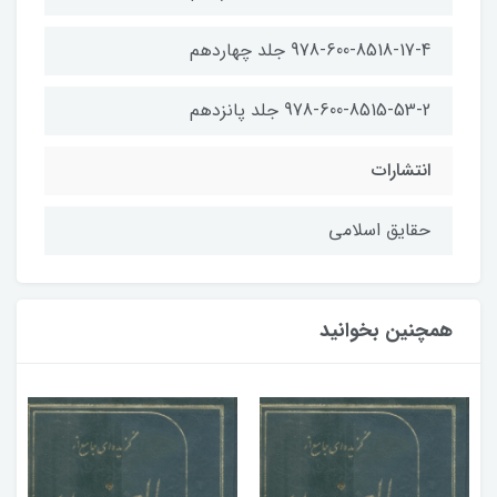
978-600-8518-17-4 جلد چهاردهم
978-600-8515-53-2 جلد پانزدهم
انتشارات
حقایق اسلامی
همچنین بخوانید