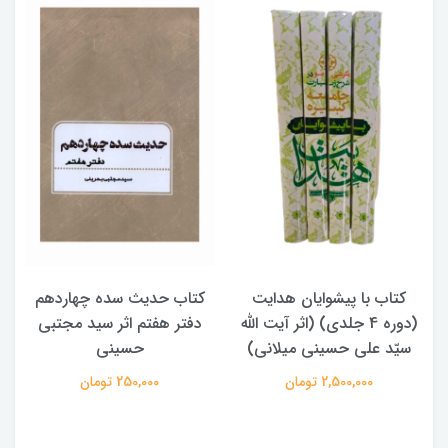
کتاب با پیشوایان هدایت
کتاب حدیث سده چهاردهم
(دوره 4 جلدی) (اثر آیت الله
دفتر هفتم اثر سید مجتبی
سیّد علی حسینی میلانی)
حسینی
2,500,000 تومان
250,000 تومان