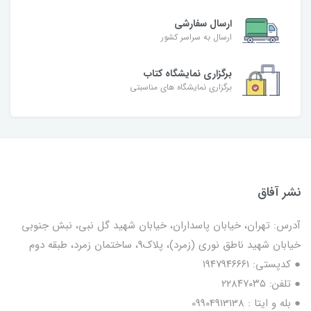
ارسال سفارشی
ارسال به سراسر کشور
برگزاری نمایشگاه کتاب
برگزاری نمایشگاه های مناسبتی
نشر آفاق
آدرس: تهران، خیابان پاسداران، خیابان شهید گل نبی، نبش جنوبی
خیابان شهید ناطق نوری (زمرد)، پلاک9، ساختمان زمرد، طبقه دوم
● کدپستی: ۱۹۴۷۹۴۶۶۶۱
● تلفن: ٢٢٨۴٧۰۳۵
● بله و ایتا : 09904913138