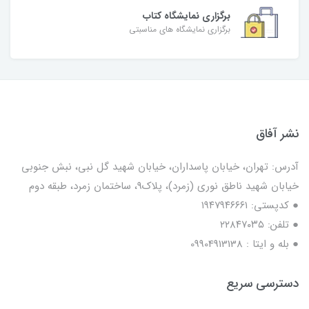
برگزاری نمایشگاه کتاب
برگزاری نمایشگاه های مناسبتی
نشر آفاق
آدرس: تهران، خیابان پاسداران، خیابان شهید گل نبی، نبش جنوبی
خیابان شهید ناطق نوری (زمرد)، پلاک9، ساختمان زمرد، طبقه دوم
● کدپستی: ۱۹۴۷۹۴۶۶۶۱
● تلفن: ٢٢٨۴٧۰۳۵
● بله و ایتا : 09904913138
دسترسی سریع