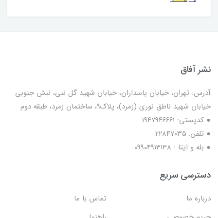
نشر آفاق
آدرس: تهران، خیابان پاسداران، خیابان شهید گل نبی، نبش جنوبی
خیابان شهید ناطق نوری (زمرد)، پلاک9، ساختمان زمرد، طبقه دوم
● کدپستی: ۱۹۴۷۹۴۶۶۶۱
● تلفن: ٢٢٨۴٧۰۳۵
● بله و ایتا : 09904913138
دسترسی سریع
درباره ما
تماس با ما
حریم خصوصی
راهنما