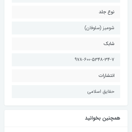
نوع جلد
شومیز (سلوفان)
شابک
978-600-5348-34-7
انتشارات
حقایق اسلامی
همچنین بخوانید