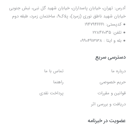
آدرس: تهران، خیابان پاسداران، خیابان شهید گل نبی، نبش جنوبی
خیابان شهید ناطق نوری (زمرد)، پلاک9، ساختمان زمرد، طبقه دوم
● کدپستی: ۱۹۴۷۹۴۶۶۶۱
● تلفن: ٢٢٨۴٧۰۳۵
● بله و ایتا : 09904913138
دسترسی سریع
درباره ما
تماس با ما
حریم خصوصی
راهنما
قوانین و مقررات
پرداخت نقدی
دریافت و بررسی اثر
عضویت در خبرنامه